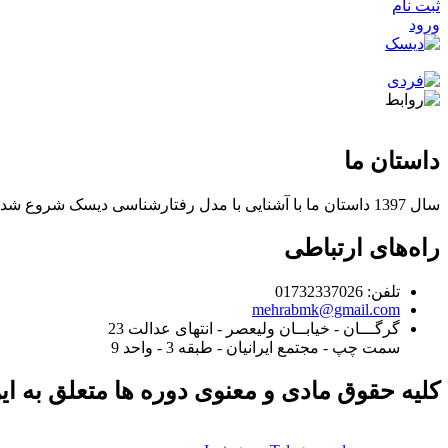
ثبت نام
ورود
داستان ما
سال 1397 داستان ما با آشنایی با مدل رفتارشناسی دیسک شروع شد و امروز با کمک از روش نوین استعدادیابی برای یافتن مسیر خودشناسی و آینده شغلی شما در
راه‌های ارتباطی
تلفن: 01732337026
mehrabmk@gmail.com
گرگـــان - خیابــان ولیعصر - انتهای عدالت 23
سمت چپ - مجتمع ایرانیان - طبقه 3 - واحد 9
کلیه حقوق مادی و معنوی دوره ها متعلق به ا