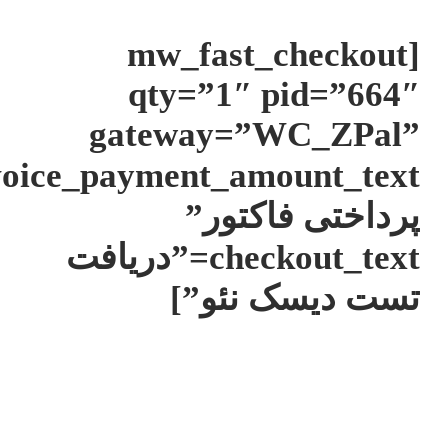
[mw_fast_c
qty=”1″ pi
gateway=”WC
invoice_payment_amount_text=”مبلغ
فاکتور”
checkout_text=”دریافت
ک نئو”]